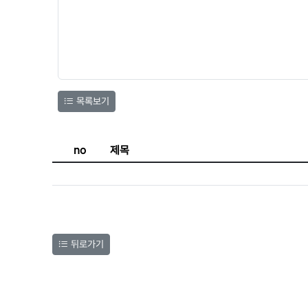
목록보기
no
제목
뒤로가기