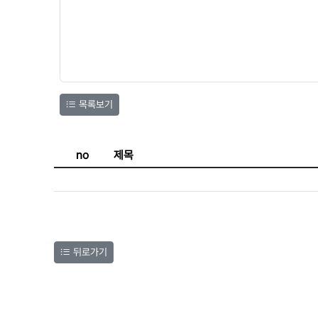
목록보기
no
제목
뒤로가기