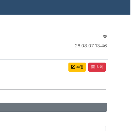
26.08.07 13:46
수정
삭제