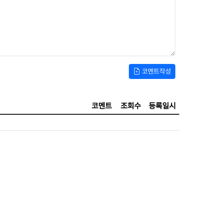
코멘트작성
코멘트
조회수
등록일시