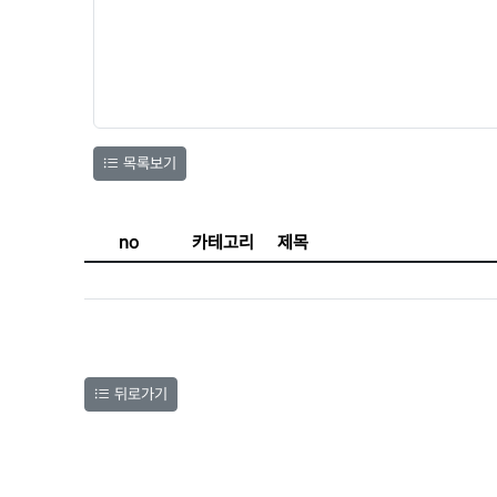
목록보기
no
카테고리
제목
뒤로가기