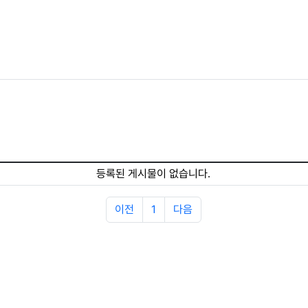
등록된 게시물이 없습니다.
이전
1
다음